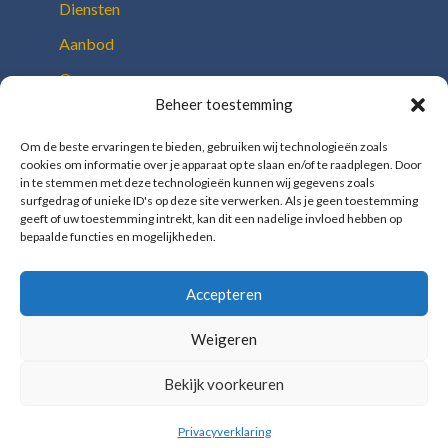
Diensten
Aanbod
Over ons
Beheer toestemming
Team
Onze toolbox
Om de beste ervaringen te bieden, gebruiken wij technologieën zoals
cookies om informatie over je apparaat op te slaan en/of te raadplegen. Door
Berichten
in te stemmen met deze technologieën kunnen wij gegevens zoals
surfgedrag of unieke ID's op deze site verwerken. Als je geen toestemming
Contact
geeft of uw toestemming intrekt, kan dit een nadelige invloed hebben op
bepaalde functies en mogelijkheden.
Accepteren
Weigeren
Home
Diensten
Aanbod
Over ons
Berichten
Contact
Bekijk voorkeuren
© Pact Retail 2026 | Alle rechten gereserveerd
Privacyverklaring