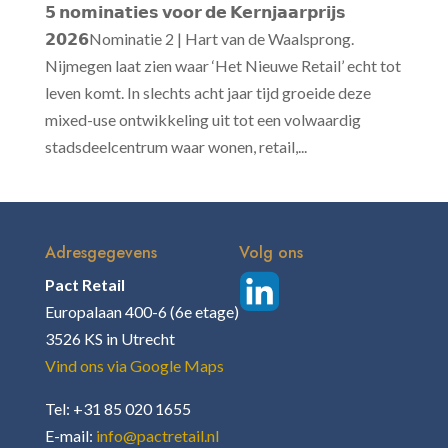
𝟱 𝗻𝗼𝗺𝗶𝗻𝗮𝘁𝗶𝗲𝘀 𝘃𝗼𝗼𝗿 𝗱𝗲 𝗞𝗲𝗿𝗻𝗷𝗮𝗮𝗿𝗽𝗿𝗶𝗷𝘀
𝟮𝟬𝟮𝟲Nominatie 2 | Hart van de Waalsprong.
Nijmegen laat zien waar ‘Het Nieuwe Retail’ echt tot
leven komt. In slechts acht jaar tijd groeide deze
mixed-use ontwikkeling uit tot een volwaardig
stadsdeelcentrum waar wonen, retail,...
Adresgegevens
Volg ons
Pact Retail
Europalaan 400-6 (6e etage)
3526 KS in Utrecht
Vind ons via Google Maps
Tel: +31 85 020 1655
E-mail:
info@pactretail.nl