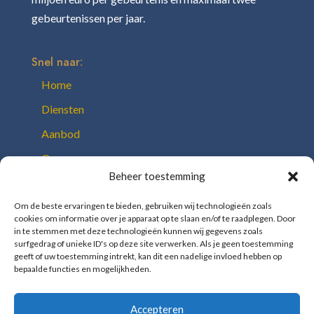
gebeurtenissen per jaar.
Snel naar:
Home
Diensten
Aanbod
Over ons
Beheer toestemming
Team
Onze toolbox
Om de beste ervaringen te bieden, gebruiken wij technologieën zoals
cookies om informatie over je apparaat op te slaan en/of te raadplegen. Door
Berichten
in te stemmen met deze technologieën kunnen wij gegevens zoals
surfgedrag of unieke ID's op deze site verwerken. Als je geen toestemming
Contact
geeft of uw toestemming intrekt, kan dit een nadelige invloed hebben op
bepaalde functies en mogelijkheden.
Accepteren