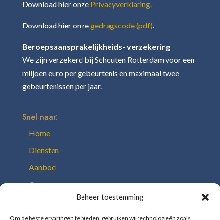
Download hier onze
Privacyverklaring.
Download hier onze
gedragscode (pdf)
.
Beroepsaansprakelijkheids- verzekering
We zijn verzekerd bij Schouten Rotterdam voor een
miljoen euro per gebeurtenis en maximaal twee
gebeurtenissen per jaar.
Snel naar:
Home
Diensten
Aanbod
Over ons
Beheer toestemming
Team
Onze toolbox
Om de beste ervaringen te bieden, gebruiken wij technologieën zoals