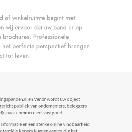
d of winkelruimte begint met
en wij ervoor dat uw pand er op
 in brochures. Professionele
n het perfecte perspectief brengen
t tot leven.
gingspanden.nl en Vendr wordt uw object
 gericht publiek van ondernemers, beleggers
zijn naar commercieel vastgoed.
 informatie en een sterke online vindbaarheid
Potentiële kopers kunnen eenvoudig het