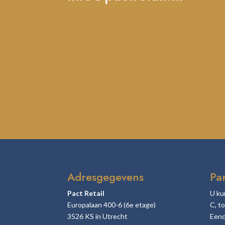
Adresgegevens
Pa
Pact Retail
U ku
Europalaan 400-6 (6e etage)
C, t
3526 KS in Utrecht
Eend