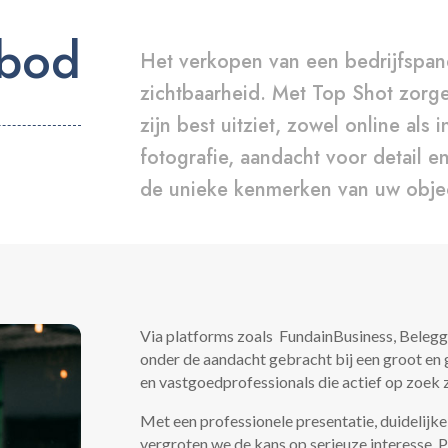
bod
Het verkopen van een bedrijfspan
zichtbaarheid. Met Top Shot zorg
zijn best uitziet, zowel online als
fotografie, aandacht voor detail e
de unieke kenmerken van uw objec
Via platforms zoals FundainBusiness, Beleg
onder de aandacht gebracht bij een groot en
en vastgoedprofessionals die actief op zoek 
Met een professionele presentatie, duidelijke
vergroten we de kans op serieuze interesse. 