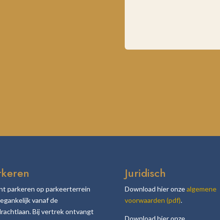
rkeren
Juridisch
nt parkeren op parkeerterrein
Download hier onze
algemene
oegankelijk vanaf de
voorwaarden (pdf)
.
rachtlaan. Bij vertrek ontvangt
Download hier onze